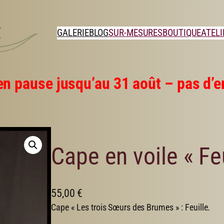
GALERIE
BLOG
SUR-MESURES
BOUTIQUE
ATELI
en pause jusqu’au 31 août – pas d’en
Cape en voile « Feu
55,00
€
Cape « Les trois Sœurs des Brumes » : Feuille.