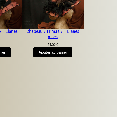
» – Lianes
Chapeau « Frimas » – Lianes
roses
54,00
€
nier
Ajouter au panier