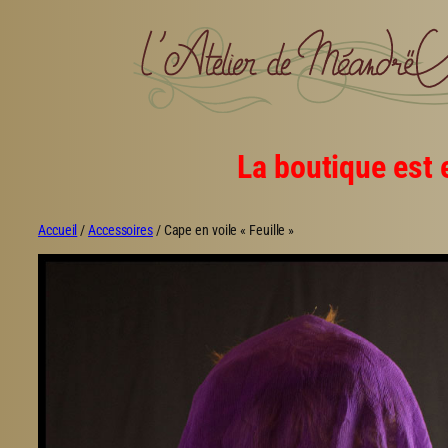
Aller
au
contenu
La boutique est 
Accueil
/
Accessoires
/ Cape en voile « Feuille »