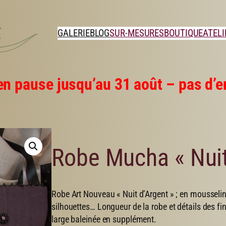
GALERIE
BLOG
SUR-MESURES
BOUTIQUE
ATELI
en pause jusqu’au 31 août – pas d’en
Robe Mucha « Nuit
Robe Art Nouveau « Nuit d’Argent » ; en mousseline
silhouettes… Longueur de la robe et détails des fin
large baleinée en supplément.