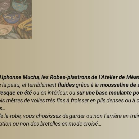
Alphonse Mucha, les Robes-plastrons de l’Atelier de Méan
 la peau, et terriblement
fluides
grâce à la
mousseline de s
resque en été
ou en intérieur, ou
sur une base moulante pou
ois mètres de voiles très fins à froisser en plis denses ou 
es…
e la robe, vous choisissez de garder ou non l’arrière en traî
ixation ou non des bretelles en mode croisé…