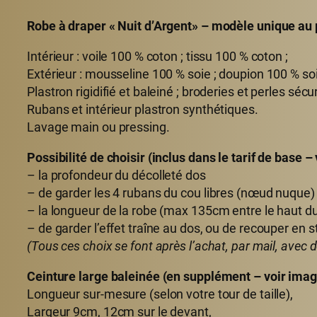
Robe à draper « Nuit d’Argent» – modèle unique au p
Intérieur : voile 100 % coton ; tissu 100 % coton ;
Extérieur : mousseline 100 % soie ; doupion 100 % soi
Plastron rigidifié et baleiné ; broderies et perles sécu
Rubans et intérieur plastron synthétiques.
Lavage main ou pressing.
Possibilité de choisir (inclus dans le tarif de base –
– la profondeur du décolleté dos
– de garder les 4 rubans du cou libres (nœud nuque) o
– la longueur de la robe (max 135cm entre le haut du 
– de garder l’effet traîne au dos, ou de recouper en s
(Tous ces choix se font après l’achat, par mail, avec
Ceinture large baleinée (en supplément – voir imag
Longueur sur-mesure (selon votre tour de taille),
Largeur 9cm, 12cm sur le devant,