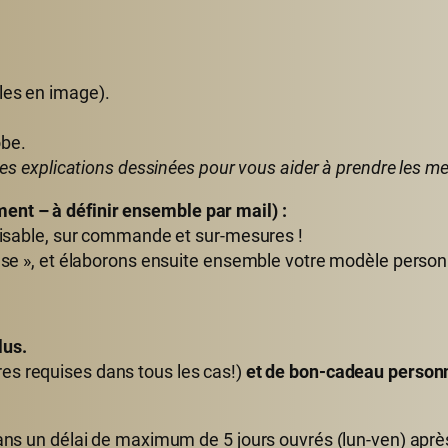
les en image).
obe.
 des explications dessinées pour vous aider à prendre les m
nt – à définir ensemble par mail) :
alisable, sur commande et sur-mesures !
cluse », et élaborons ensuite ensemble votre modèle perso
l
us.
es requises dans tous les cas!)
et de bon-cadeau personna
dans un délai de maximum de 5 jours ouvrés (lun-ven) aprè