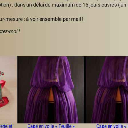
ption) : dans un délai de maximum de 15 jours ouvrés (lun
sur-mesure : à voir ensemble par mail !
ctez-moi !
erte et
Cape en voile « Feuille »
Cape en voile «