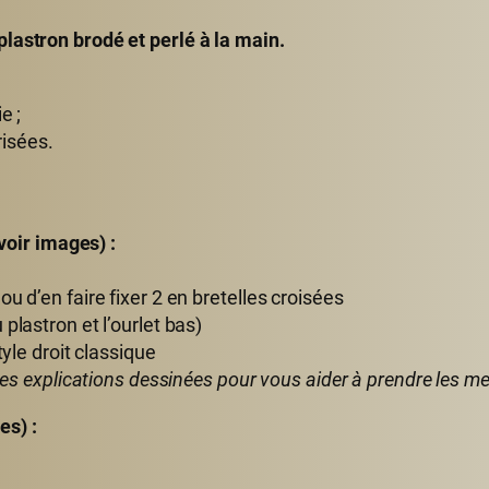
lastron brodé et perlé à la main.
e ;
risées.
 voir images) :
u d’en faire fixer 2 en bretelles croisées
plastron et l’ourlet bas)
tyle droit classique
 des explications dessinées pour vous aider à prendre les m
es) :